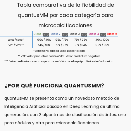
Tabla comparativa de la fiabilidad de
quantusMM por cada categoría para
microcalcificaciones
Clase 1
Clase 2
Clase 3
Clase 4
Clase 5
Sens / Spec *
99% / 39%
95% / 75%
75% / 95%
36% / 100%
VPP / VPN **
54% / 98%
73% / 95%
91% / 84%
99% / 69%
* Sens: Sensibilidad Spec: Especificidad
** VPP: Valor predictivo positivo VPN: Valor predictivo negativo
*** Datos preliminares a la espera de revisión por el equipo clínico de Osakidetza
¿POR QUÉ FUNCIONA QUANTUSMM?
quantusMM se presenta como un novedoso método de
Inteligencia Artificial basado en Deep Learning de última
generación, con 2 algoritmos de clasificación distintos: uno
para nódulos y otro para microcalcificaciones.