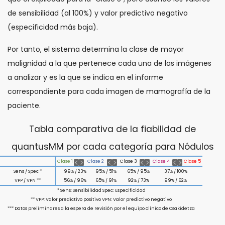
de sensibilidad (al 100%) y valor predictivo negativo
(especificidad más baja).
Por tanto, el sistema determina la clase de mayor
malignidad a la que pertenece cada una de las imágenes
a analizar y es la que se indica en el informe
correspondiente para cada imagen de mamografía de la
paciente.
Tabla comparativa de la fiabilidad de
quantusMM por cada categoría para Nódulos
Clase 1
Clase 2
Clase 3
Clase 4
Clase 5
Sens / Spec *
99% / 23%
95% / 51%
65% / 95%
37% / 100%
VPP / VPN **
56% / 96%
65% / 91%
92% / 73%
99% / 62%
* Sens: Sensibilidad Spec: Especificidad
** VPP: Valor predictivo positivo VPN: Valor predictivo negativo
*** Datos preliminares a la espera de revisión por el equipo clínico de Osakidetza