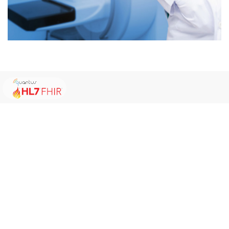
PAGO POR ANÁLISIS. SIN CUOTAS DE
LICENCIA. SIN COSTE OCULTO.
quantusMM está disponible en un Software As a Service a
través de una simple e intuitiva aplicación web.
Ofrecemos 30 días de Prueba Gratuita sin ningún
compromiso.
Experimenta y descubre ahora por sí mismo lo fácil y